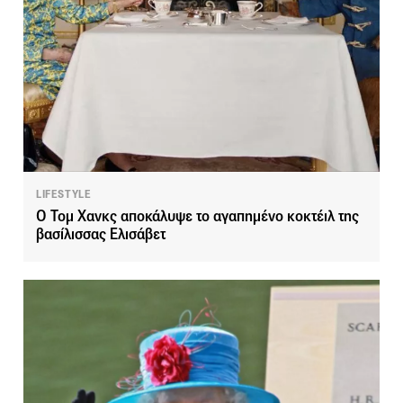
LIFESTYLE
Ο Τομ Χανκς αποκάλυψε το αγαπημένο κοκτέιλ της
βασίλισσας Ελισάβετ