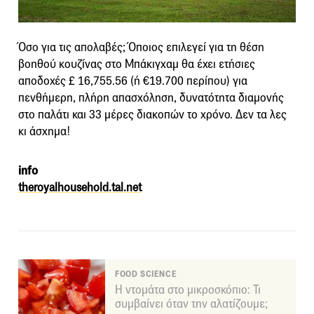
Όσο για τις απολαβές; Όποιος επιλεγεί για τη θέση
βοηθού κουζίνας στο Μπάκιγχαμ θα έχει ετήσιες
αποδοχές £ 16,755.56 (ή €19.700 περίπου) για
πενθήμερη, πλήρη απασχόληση, δυνατότητα διαμονής
στο παλάτι και 33 μέρες διακοπών το χρόνο. Δεν τα λες
κι άσχημα!
info
theroyalhousehold.tal.net
FOOD SCIENCE
Η ντομάτα στο μικροσκόπιο: Τι
συμβαίνει όταν την αλατίζουμε;