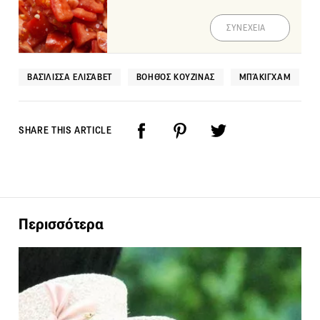
ΣΥΝΕΧΕΙΑ
ΒΑΣΊΛΙΣΣΑ ΕΛΙΣΆΒΕΤ
ΒΟΗΘΌΣ ΚΟΥΖΊΝΑΣ
ΜΠΆΚΙΓΧΑΜ
SHARE THIS ARTICLE
Περισσότερα