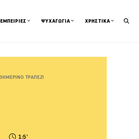
ΕΜΠΕΙΡΙΕΣ
ΨΥΧΑΓΩΓΙΑ
ΧΡΗΣΤΙΚΑ
Εκδηλώσεις
CineFood
Θερμιδομετρητής
Εστιατόρια
Lifestyle
Λεξικό Κουζίνας
ΣΥΝΤΑΓΕΣ
ΑΡΘΡΑ
Μαγαζιά
Viral Videos
Συμβουλές
ΘΗΜΕΡΙΝΟ ΤΡΑΠΕΖΙ
Πρόσωπα
Βιβλία
Τα Φρέσκα Του Μήνα
δη
Προϊόντα
Διαγωνισμοί
Τεχνικές
Ταξίδια
Κουίζ
οφή
1:5'