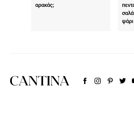
αρακάς;
πεντ
σαλά
ψάρι