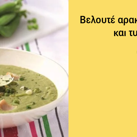
Βελουτέ αρακ
και τ