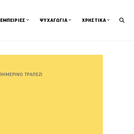
ΕΜΠΕΙΡΙΕΣ
ΨΥΧΑΓΩΓΙΑ
ΧΡΗΣΤΙΚΑ
Εκδηλώσεις
CineFood
Θερμιδομετρητής
Εστιατόρια
Lifestyle
Λεξικό Κουζίνας
ΣΥΝΤΑΓΕΣ
ΑΡΘΡΑ
Μαγαζιά
Viral Videos
Συμβουλές
ΘΗΜΕΡΙΝΟ ΤΡΑΠΕΖΙ
Πρόσωπα
Βιβλία
Τα Φρέσκα Του Μήνα
δη
Προϊόντα
Διαγωνισμοί
Τεχνικές
Ταξίδια
Κουίζ
οφή