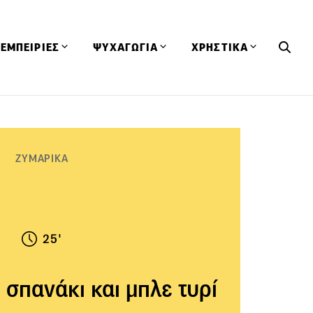
ΕΜΠΕΙΡΙΕΣ
ΨΥΧΑΓΩΓΙΑ
ΧΡΗΣΤΙΚΑ
Εκδηλώσεις
CineFood
Θερμιδομετρητής
Εστιατόρια
Lifestyle
Λεξικό Κουζίνας
ΣΥΝΤΑΓΕΣ
ΑΡΘΡΑ
ΖΥΜΑΡΙΚΑ
Μαγαζιά
Viral Videos
Συμβουλές
Πρόσωπα
Βιβλία
Τα Φρέσκα Του Μήνα
δη
Προϊόντα
Διαγωνισμοί
Τεχνικές
Ταξίδια
Κουίζ
25'
οφή
 σπανάκι και μπλε τυρί