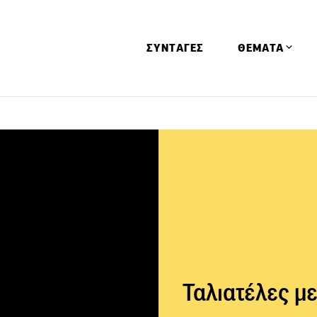
ΣΥΝΤΑΓΕΣ
ΘΕΜΑΤΑ
Απόψεις
Αφιερώματα
Ειδήσεις
Έρευνες
Οινοπνευματώ
Παιδί
Υγεία & Διατρ
Ταλιατέλες με