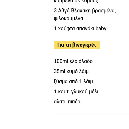
κομμένο σε κύβους
3 Αβγά Bλαχάκη βρασμένα,
ψιλοκομμένα
1 χούφτα σπανάκι baby
Για τη βινεγκρέτ
100ml ελαιόλαδο
35ml χυμό λάιμ
ξύσμα από 1 λάιμ
1 κουτ. γλυκού μέλι
αλάτι, πιπέρι