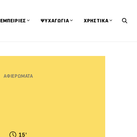
ΕΜΠΕΙΡΙΕΣ
ΨΥΧΑΓΩΓΙΑ
ΧΡΗΣΤΙΚΑ
Εκδηλώσεις
CineFood
Θερμιδομετρητής
Εστιατόρια
Lifestyle
Λεξικό Κουζίνας
ΣΥΝΤΑΓΕΣ
ΑΡΘΡΑ
Μαγαζιά
Viral Videos
Συμβουλές
ΑΦΙΕΡΩΜΑΤΑ
Πρόσωπα
Βιβλία
Τα Φρέσκα Του Μήνα
δη
Προϊόντα
Διαγωνισμοί
Τεχνικές
Ταξίδια
Κουίζ
οφή
15'