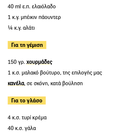
40 ml ε.π. ελαιόλαδο
1 κ.γ. μπέικιν πάουντερ
¼ κ.γ. αλάτι
Για τη γέμιση
150 γρ.
χουρμάδες
1 κ.σ. μαλακό βούτυρο, της επιλογής μας
κανέλα
, σε σκόνη, κατά βούληση
Για το γλάσο
4 κ.σ. τυρί κρέμα
40 κ.σ. γάλα