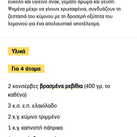
εύκολο και υγιεινό σνακ, γεμάτο άρωμα και γεύση.
Ψημένα μέχρι να γίνουν χρυσαφένια, συνδυάζουν τη
ζεστασιά του κύμινου με τη δροσερή οξύτητα του
λεμονιού για ένα απολαυστικό αποτέλεσμα.
Υλικά
Για 4 άτομα
2 κονσέρβες
βρασμένα ρεβίθια
(400 γρ. το
καθένα)
3 κ.σ. ε.π. ελαιόλαδο
2 κ.γ. κύμινο τριμμένο
1 κ.γ. καπνιστή πάπρικα