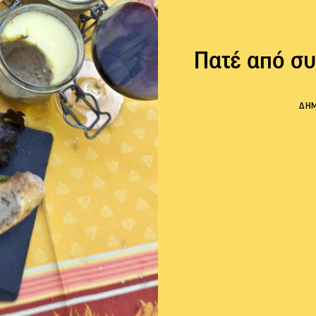
Πατέ από σ
ΔΗ