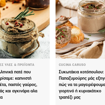
ΕΣ ΥΛΕΣ & ΠΡΟΪΟΝΤΑ
CUCINA CARUSO
λληνικά πατέ που
Συκωτάκια κοτόπουλου: 
ρίσαμε: καπνιστή
Παπαζυμούρης μάς εξηγ
έτα, παστός γαύρος,
πώς να τα μαγειρέψουμε
άς και αγκινάρα αλα
γιορτινό ή κυριακάτικο
τα
τραπέζι μας