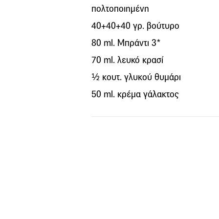
πολτοποιημένη
40+40+40 γρ. βούτυρο
80 ml. Μπράντι 3*
70 ml. λευκό κρασί
½ κουτ. γλυκού θυμάρι
50 ml. κρέμα γάλακτος