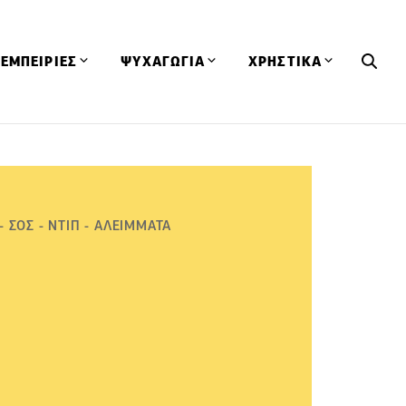
ΕΜΠΕΙΡΙΕΣ
ΨΥΧΑΓΩΓΙΑ
ΧΡΗΣΤΙΚΑ
Εκδηλώσεις
CineFood
Θερμιδομετρητής
Εστιατόρια
Lifestyle
Λεξικό Κουζίνας
ΣΥΝΤΑΓΕΣ
ΑΡΘΡΑ
Μαγαζιά
Viral Videos
Συμβουλές
- ΣΟΣ - ΝΤΙΠ - ΑΛΕΙΜΜΑΤΑ
Πρόσωπα
Βιβλία
Τα Φρέσκα Του Μήνα
δη
Προϊόντα
Διαγωνισμοί
Τεχνικές
Ταξίδια
Κουίζ
οφή