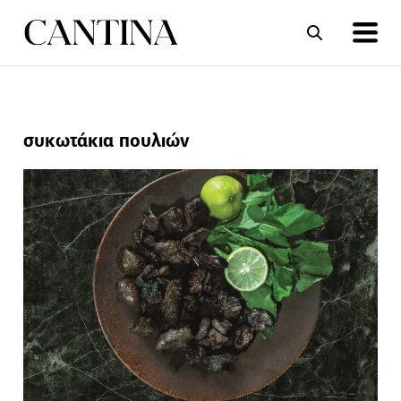
ΣΥΝΤΑΓΕΣ
ΑΡΘΡΑ
συκωτάκια πουλιών