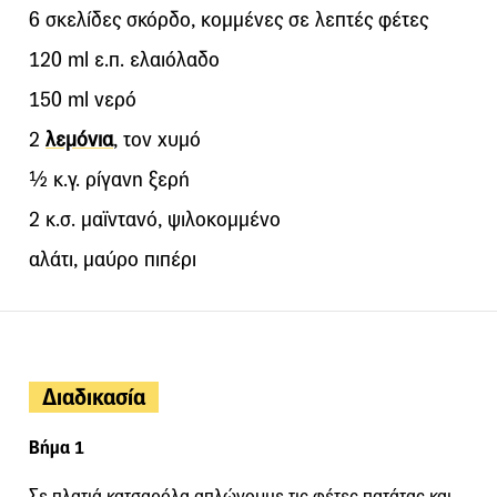
6 σκελίδες σκόρδο, κομμένες σε λεπτές φέτες
120 ml ε.π. ελαιόλαδο
150 ml νερό
2
λεμόνια
, τον χυμό
½ κ.γ. ρίγανη ξερή
2 κ.σ. μαϊντανό, ψιλοκομμένο
αλάτι, μαύρο πιπέρι
Διαδικασία
Βήμα 1
Σε πλατιά κατσαρόλα απλώνουμε τις φέτες πατάτας και