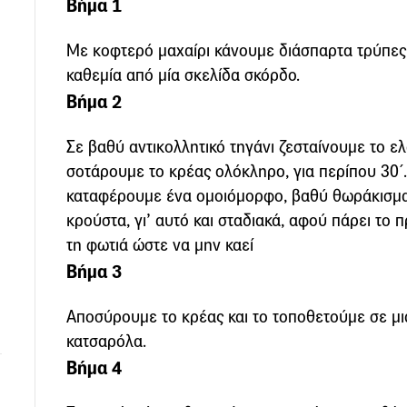
Βήμα 1
Με κοφτερό µαχαίρι κάνουµε διάσπαρτα τρύπες
καθεµία από µία σκελίδα σκόρδο.
Βήμα 2
Σε βαθύ αντικολλητικό τηγάνι ζεσταίνουµε το ελ
σοτάρουμε το κρέας ολόκληρο, για περίπου 30΄. Τ
καταφέρουµε ένα οµοιόµορφο, βαθύ θωράκισµα
κρούστα, γι’ αυτό και σταδιακά, αφού πάρει το
τη φωτιά ώστε να µην καεί
Βήμα 3
Αποσύρουµε το κρέας και το τοποθετούµε σε µια
κατσαρόλα.
Βήμα 4