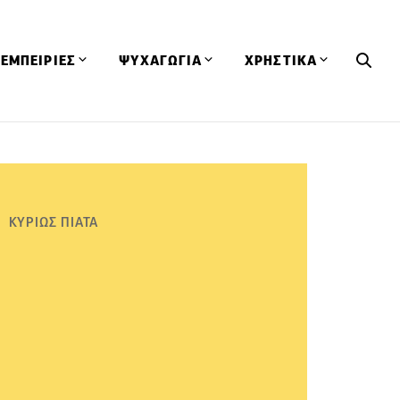
ΕΜΠΕΙΡΙΕΣ
ΨΥΧΑΓΩΓΙΑ
ΧΡΗΣΤΙΚΑ
Εκδηλώσεις
CineFood
Θερμιδομετρητής
Εστιατόρια
Lifestyle
Λεξικό Κουζίνας
ΣΥΝΤΑΓΕΣ
ΑΡΘΡΑ
Μαγαζιά
Viral Videos
Συμβουλές
ΚΥΡΙΩΣ ΠΙΑΤΑ
Πρόσωπα
Βιβλία
Τα Φρέσκα Του Μήνα
δη
Προϊόντα
Διαγωνισμοί
Τεχνικές
Ταξίδια
Κουίζ
οφή