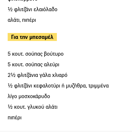
½ φλιτζάνι ελαιόλαδο
αλάτι, πιπέρι
Για την μπεσαμέλ
5 κουτ. σούπας βούτυρο
5 κουτ. σούπας αλεύρι
2½ φλιτζάνια γάλα χλιαρό
½ φλιτζάνι κεφαλοτύρι ή μυζήθρα, τριμμένα
λίγο μοσχοκάρυδο
½ κουτ. γλυκού αλάτι
πιπέρι