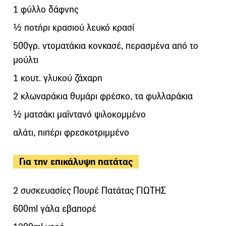
1 φύλλο δάφνης
½ ποτήρι κρασιού λευκό κρασί
500γρ. ντοματάκια κονκασέ, περασμένα από το
μούλτι
1 κουτ. γλυκού ζάχαρη
2 κλωναράκια θυμάρι φρέσκο, τα φυλλαράκια
½ ματσάκι μαϊντανό ψιλοκομμένο
αλάτι, πιπέρι φρεσκοτριμμένο
Για την επικάλυψη πατάτας
2 συσκευασίες Πουρέ Πατάτας ΓΙΩΤΗΣ
600ml γάλα εβαπορέ