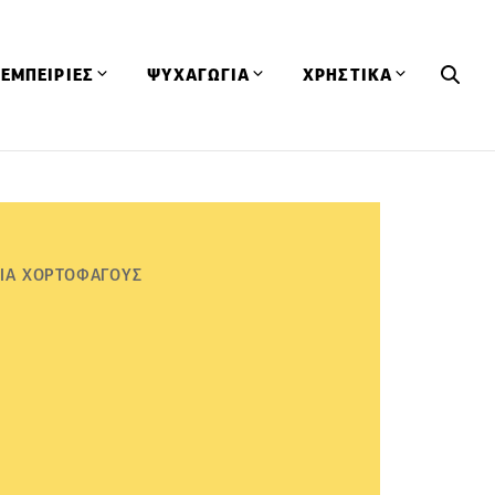
ΕΜΠΕΙΡΙΕΣ
ΨΥΧΑΓΩΓΙΑ
ΧΡΗΣΤΙΚΑ
Εκδηλώσεις
CineFood
Θερμιδομετρητής
Εστιατόρια
Lifestyle
Λεξικό Κουζίνας
ΣΥΝΤΑΓΕΣ
ΑΡΘΡΑ
Μαγαζιά
Viral Videos
Συμβουλές
ΓΙΑ ΧΟΡΤΟΦΑΓΟΥΣ
Πρόσωπα
Βιβλία
Τα Φρέσκα Του Μήνα
δη
Προϊόντα
Διαγωνισμοί
Τεχνικές
Ταξίδια
Κουίζ
οφή