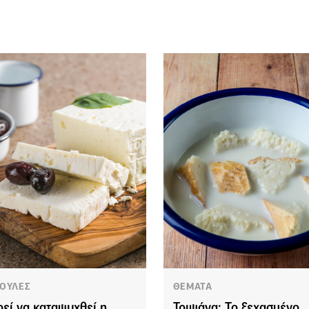
ΟΥΛΕΣ
ΘΕΜΑΤΑ
εί να καταψυχθεί η
Τριψάνα: Το ξεχασμένο