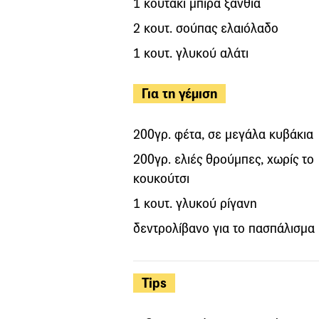
1 κουτάκι μπίρα ξανθιά
2 κουτ. σούπας ελαιόλαδο
1 κουτ. γλυκού αλάτι
Για τη γέμιση
200γρ. φέτα, σε μεγάλα κυβάκια
200γρ. ελιές θρούμπες, χωρίς το
κουκούτσι
1 κουτ. γλυκού ρίγανη
δεντρολίβανο για το πασπάλισμα
Tips