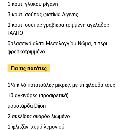
1 κουτ. γλυκού ρίγανη
3 κουτ. σούπας φιστίκια Αιγίνης
2 κουτ. σούπας γραβιέρα τριμμένη αγελάδος
ΓΑΛΠΟ
θαλασσινό αλάτι Μεσολογγίου Νώμα, πιπέρι
φρεσκοτριμμένο
Για τις πατάτες
1½ κιλό πατατούλες μικρές, με τη φλούδα τους
10 αγκινάρες (προαιρετικά)
μουστάρδα Dijon
2 σκελίδες σκόρδο λιωμένο
1 φλιτζάνι χυμό λεμονιού