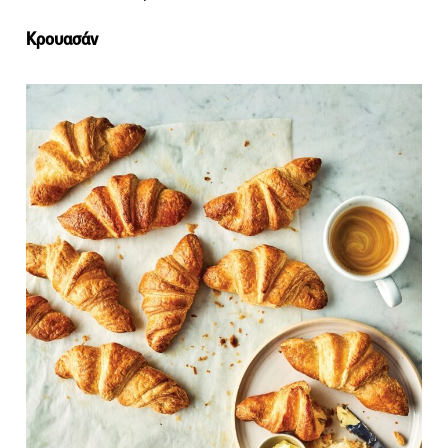
Κρουασάν