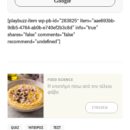
Google
[playbuzz-item wp-pb-id=”283825″ item=”aae693bb-
9db5-4764-ab0b-e740ef2b3c8d” info=”true”
shares=”false” comments=”false”
recommend=”undefined”]
FOOD SCIENCE
Η επιστήμη πίσω από την τέλεια
φάβα
ΣΥΝΕΧΕΙΑ
QUIZ
ΉΠΕΙΡΟΣ
ΤΕΣΤ