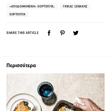
«ΑΠΟΔΟΜΗΜΈΝΗ» ΧΟΡΤΌΠΙΤΑ;
ΓΚΊΚΑΣ ΞΕΝΆΚΗΣ
ΧΟΡΤΌΠΙΤΑ
SHARE THIS ARTICLE
Περισσότερα