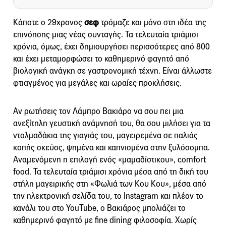
Kάποτε ο 29χρονος
σεφ
τρόμαζε και μόνο στη ιδέα της
επινόησης μιας νέας συνταγής. Τα τελευταία τριάμισι
χρόνια, όμως, έχει δημιουργήσει περισσότερες από 800
και έχει μεταμορφώσει το καθημερινό φαγητό από
βιολογική ανάγκη σε γαστρονομική τέχνη. Είναι άλλωστε
φτιαγμένος για μεγάλες και ωραίες προκλήσεις.
Αν ρωτήσεις τον Λάμπρο Βακιάρο να σου πει μια
ανεξίτηλη γευστική ανάμνησή του, θα σου μιλήσει για τα
ντολμαδάκια της γιαγιάς του, μαγειρεμένα σε παλιάς
κοπής σκεύος, ψημένα και καπνισμένα στην ξυλόσομπα.
Αναμενόμενη η επιλογή ενός «μαμαδίστικου», comfort
food. Τα τελευταία τριάμισι χρόνια μέσα από τη δική του
στήλη μαγειρικής στη «Φωλιά των Κου Κου», μέσα από
την ηλεκτρονική σελίδα του, το Instagram και πλέον το
κανάλι του στο YouTube, ο Βακιάρος μπολιάζει το
καθημερινό φαγητό με fine dining φιλοσοφία. Χωρίς