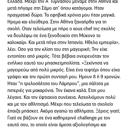
Ελλάδα. Μέχρι την Α’ Γυμνασίου μέναμε στην Αθήνα και
μετά πήγαμε στη Σάμο απ’ όπου κατάγομαι. Ηταν
πραγματικό δώρο. Τα εφηβικά χρόνια μου ήταν μαγικά.
Ηρεμα και ελεύθερα. Στην Αθήνα ξαναήρθα για τη
σχολή. Οταν τελείωσα με πήρε ο sous chef της σχολής
να δουλέψω σε ένα ξενοδοχείο στη Μύκονο το
καλοκαίρι. Και μετά πήγα στην Ισπανία. Ηθελα εμπειρία»,
λέει. Οσο για την κλίση του στη μαγειρική; Την είχε
εντοπίσει από μικρός. Τότε βέβαια ονειρευόταν τον
ενήλικο εαυτό του μπασκετμπολίστα. «Ξεκίνησα να
μαγειρεύω από πολύ μικρός. Είχα ένα τεφτέρι όπου είχα
γράψει και την πρώτη συνταγή μου. Ημουν 8 ή 9 χρονών.
Ηταν “η τρελοσάλτσα του Λάμπρου”, μια σάλτσα με
πιπεριές για μακαρόνια. Την έκανα καλά. Ετσι μου
λέγανε. Και την έφτιαχνα συνέχεια. Ασχολιόμουν πολύ
και με τον αθλητισμό. Μέχρι που τελείωσα το σχολείο
έπαιζα μπάσκετ. Ακόμα αγαπώ τα αθλήματα. Ξέρεις γιατί;
Γιατί σε βάζουν σε ένα καθημερινό challenge με τον
εαυτό σου, το οποίο είναι άμεσα αξιολογήσιμο και