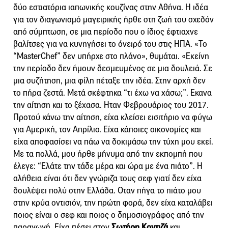
δύο εστιατόρια ιαπωνικής κουζίνας στην Αθήνα. Η ιδέα
για τον διαγωνισμό μαγειρικής ήρθε στη ζωή του σχεδόν
από σύμπτωση, σε μια περίοδο που ο ίδιος έφτιαχνε
βαλίτσες για να κυνηγήσει το όνειρό του στις ΗΠΑ. «Το
“MasterChef” δεν υπήρχε στο πλάνο», θυμάται. «Εκείνη
την περίοδο δεν ήμουν δεσμευμένος σε μια δουλειά. Σε
μια συζήτηση, μια φίλη πέταξε την ιδέα. Στην αρχή δεν
το πήρα ζεστά. Μετά σκέφτηκα “τι έχω να χάσω;”. Εκανα
την αίτηση και το ξέχασα. Ηταν Φεβρουάριος του 2017.
Προτού κάνω την αίτηση, είχα κλείσει εισιτήριο να φύγω
για Αμερική, τον Απρίλιο. Είχα κάποιες οικονομίες και
είχα αποφασίσει να πάω να δοκιμάσω την τύχη μου εκεί.
Με τα πολλά, μου ήρθε μήνυμα από την εκπομπή που
έλεγε: “Eλάτε την τάδε μέρα και ώρα με ένα πιάτο”. Η
αλήθεια είναι ότι δεν γνώριζα τους σεφ γιατί δεν είχα
δουλέψει πολύ στην Ελλάδα. Οταν πήγα το πιάτο μου
στην κρύα οντισιόν, την πρώτη φορά, δεν είχα καταλάβει
ποιος είναι ο σεφ και ποιος ο δημοσιογράφος από την
παραγωγή. Είχα πέσει στον
Σωτήρη Κοντιζά
και