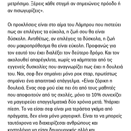
μετρήσιμο. Ξέρεις κάθε στιγμή αν σημειώνεις πρόοδο ή
αν πισωγυρίζεις».
Οι προκλήσεις είναι στο αίμα του Λάμπρου που πιστεύει
πως αν επιλέγεις τα εύκολα, η ζωή σου θα είναι
δύσκολη. Αντιθέτως, αν επιλέγεις τα δύσκολα, η ζωή
σου μακροπρόθεσμα θα είναι εύκολη. Προφανώς για
τον εαυτό του έχει διαλέξει τον δεύτερο δρόμο. Και τον
ακολουθεί απαρέγκλιτα, χωρίς να κάμπτεται από τις
εγγενείς δυσκολίες που αναγνωρίζει πως έχει η δουλειά
του. Ναι, σεφ δεν σημαίνει μόνο ροκ σταρ, πρωτίστως
σημαίνει ένα απαιτητικό επάγγελμα. «Είναι ζόρικη η
δουλειά. Ενας σεφ μού είχε πει ότι από τους μαθητές
που αποφοιτούν από τις σχολές, μόνο το 10% συνεχίζει
να μαγειρεύει επαγγελματικά δύο χρόνια μετά. Υπάρχει
πίεση. Το να είσαι σεφ είναι μια τεράστια γκάμα από
πράγματα, δεν είναι μόνο μαγειρική. Είναι το να μπορείς
ταυτόχρονα να διαχειρίζεσαι ανθρώπους και
κοστολόγια,να είσαι δημιουργικός αλλά και