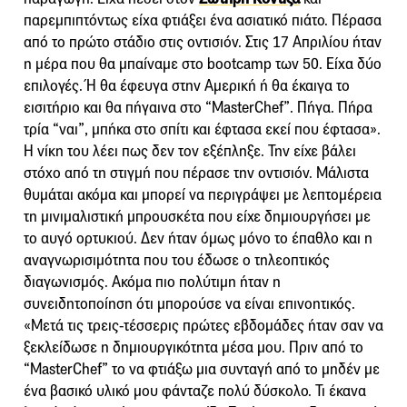
παρεμπιπτόντως είχα φτιάξει ένα ασιατικό πιάτο. Πέρασα
από το πρώτο στάδιο στις οντισιόν. Στις 17 Απριλίου ήταν
η μέρα που θα μπαίναμε στο bootcamp των 50. Είχα δύο
επιλογές. Ή θα έφευγα στην Αμερική ή θα έκαιγα το
εισιτήριο και θα πήγαινα στο “MasterChef”. Πήγα. Πήρα
τρία “ναι”, μπήκα στο σπίτι και έφτασα εκεί που έφτασα».
Η νίκη του λέει πως δεν τον εξέπληξε. Την είχε βάλει
στόχο από τη στιγμή που πέρασε την οντισιόν. Μάλιστα
θυμάται ακόμα και μπορεί να περιγράψει με λεπτομέρεια
τη μινιμαλιστική μπρουσκέτα που είχε δημιουργήσει με
το αυγό ορτυκιού. Δεν ήταν όμως μόνο το έπαθλο και η
αναγνωρισιμότητα που του έδωσε ο τηλεοπτικός
διαγωνισμός. Ακόμα πιο πολύτιμη ήταν η
συνειδητοποίηση ότι μπορούσε να είναι επινοητικός.
«Μετά τις τρεις-τέσσερις πρώτες εβδομάδες ήταν σαν να
ξεκλείδωσε η δημιουργικότητα μέσα μου. Πριν από το
“MasterChef” το να φτιάξω μια συνταγή από το μηδέν με
ένα βασικό υλικό μου φάνταζε πολύ δύσκολο. Τι έκανα