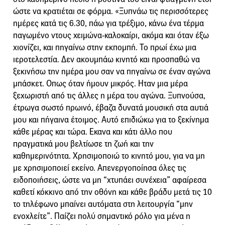
ώστε να κρατιέται σε φόρμα. «Ξυπνάω τις περισσότερες
ημέρες κατά τις 6.30, πάω για τρέξιμο, κάνω ένα τέρμα
παγωμένο ντους χειμώνα-καλοκαίρι, ακόμα και όταν έξω
χιονίζει, και πηγαίνω στην εκπομπή. Το πρωί έχω μια
ιεροτελεστία. Δεν ακουμπάω κινητό και προσπαθώ να
ξεκινήσω την ημέρα μου σαν να πηγαίνω σε έναν αγώνα
μπάσκετ. Οπως όταν ήμουν μικρός. Ηταν μια μέρα
ξεχωριστή από τις άλλες η μέρα του αγώνα. Ξυπνούσα,
έτρωγα σωστό πρωινό, έβαζα δυνατά μουσική στα αυτιά
μου και πήγαινα έτοιμος. Αυτό επιδιώκω για το ξεκίνημα
κάθε μέρας και τώρα. Εκανα και κάτι άλλο που
πραγματικά μου βελτίωσε τη ζωή και την
καθημερινότητα. Χρησιμοποιώ το κινητό μου, για να μη
με χρησιμοποιεί εκείνο. Απενεργοποίησα όλες τις
ειδοποιήσεις, ώστε να μη “χτυπάει συνέχεια” αφαίρεσα
καθετί κόκκινο από την οθόνη και κάθε βράδυ μετά τις 10
το τηλέφωνο μπαίνει αυτόματα στη λειτουργία “μην
ενοχλείτε”. Παίζει πολύ σημαντικό ρόλο για μένα η