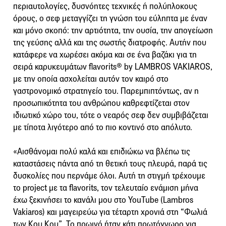
περιαυτολογίες, δυσνόητες τεχνικές ή πολύπλοκους
όρους, ο σεφ μεταγγίζει τη γνώση του εύληπτα με έναν
και μόνο σκοπό: την αρτιότητα, την ουσία, την απογείωση
της γεύσης αλλά και της σωστής διατροφής. Αυτήν που
κατάφερε να χωρέσει ακόμα και σε ένα βαζάκι για τη
σειρά καρυκευμάτων flavorits® by LAMBROS VAKIAROS,
με την οποία ασχολείται αυτόν τον καιρό στο
γαστρονομικό στρατηγείο του. Παρεμπιπτόντως, αν η
προσωπικότητα του ανθρώπου καθρεφτίζεται στον
ιδιωτικό χώρο του, τότε ο νεαρός σεφ δεν συμβιβάζεται
με τίποτα λιγότερο από το πιο κοντινό στο απόλυτο.
«Αισθάνομαι πολύ καλά και επιδιώκω να βλέπω τις
καταστάσεις πάντα από τη θετική τους πλευρά, παρά τις
δυσκολίες που περνάμε όλοι. Αυτή τη στιγμή τρέχουμε
το project με τα flavorits, τον τελευταίο ενάμιση μήνα
έχω ξεκινήσει το κανάλι μου στο YouTube (Lambros
Vakiaros) και μαγειρεύω για τέταρτη χρονιά στη “Φωλιά
των Κου Κου”. Το πρωινό ήταν κάτι πρωτόγνωρο για