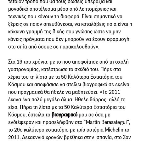
τέτοιον τρόπο που θα τους δώσεις υπεραξία και
μοναδικό αποτέλεσμα μέσα από λεπτομέρειες και
τεχνικές που κάνουν τη διαφορά. Είναι σημαντικό να
ξέρεις σε ποιον απευθύνεσαι, να καταλάβεις ποια είναι η
κόκκινη γραμμή της δικής σου γνώσης ώστε να μην
κάνεις πράγματα που δεν μπορούν να έχουν εφαρμογή
στο σπίτι από όσους σε παρακολουθούν».
Στα 19 του χρόνια, με το που αποφοίτησε από τη σχολή
γαστρονομίας, κατέστρωσε το σχέδιό του. Πήρε στα
χέρια του τη λίστα με τα 50 Καλύτερα Εστιατόρια του
Κόσμου και αποφάσισε να στείλει βιογραφικό σε εκείνα
που πραγματικά θα ήθελε να μαθητεύσει. «Το 2011
έκανα ένα πολύ μεγάλο άλμα. Ηθελε θάρρος, αλλά το
είχα. Πήρα τη λίστα με τα 50 Καλύτερα Εστιατόρια του
Κόσμου, έστειλα το
βιογραφικό
μου σε όσα με
ενδιέφεραν και προσελήφθην στο “Martin Berasategui”,
το 29ο καλύτερο εστιατόριο με τρία αστέρια Michelin το
2011. Δεκαεννιά χρονών βρέθηκα στην Ισπανία, στο Σαν