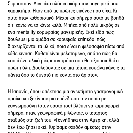
Σεμπαστιάν. Δεν είχα πλάσει ακόμα τον μαγειρικό μου
χαρακτήρα. Ηταν από τις πρώτες εικόνες που είχα. Κι
αυτό ήταν καθοριστικό. Μέχρι και σήμερα αυτό με βοηθά
ό,τι κάνω να το κάνω καλά. Μπήκα από πολύ μικρός σε
ένα mentality κορυφαίας μαγειρικής. Εκεί είδα πώς
δουλεύει μια ομάδα σε κορυφαίο επίπεδο, πώς
διαχειρίζονται τα υλικά, ποια είναι η φιλοσοφία πίσω από
κάθε κίνηση. Καθετί είναι μελετημένο, από το πώς θα
κοπεί ένα υλικό μέχρι τον τρόπο που θα αξιοποιηθεί η
πρώτη ύλη. Δουλεύοντας σε μια τέτοια κουζίνα κάνεις τα
πάντα όσο το δυνατό πιο κοντά στο άριστο».
Η Ισπανία, όπου απέκτησε μια ανεκτίμητη γαστρονομική
προίκα και ξεκίνησε μια επένδυ-ση την οποία με
ευγνωμοσύνη (στον εαυτό του) βλέπει να καρποφορεί
σήμερα, ήταν, γεωγραφικά μιλώντας, ο τέταρτος
σταθμός στη ζωή του. «Γεννήθηκα στην Αμερική, αλλά
δεν έχω ζήσει εκεί. Γυρίσαμε σχεδόν αμέσως στην