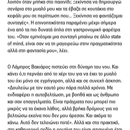
λοιπόν όταν μπήκα στο παιχνίδι; Ξεκίνησα να δημιουργώ
σενάρια στο μυαλό μου και τα έβαζα σε κουτάκια στο
κεφάλι μου σε περίπτωση που… Ξεκίνησα να φαντάζομαι
συνταγές». Η επινοητικότητα παραμένει μέχρι σήμερα
ένα από τα πιο δυνατά όπλα στη γαστρονομική φαρέτρα
του. «Οταν εμπνέομαι μια συνταγή μπαίνω σε άλλο state
of mind, είναι σαν να τη μαγειρεύω στην πραγματικότητα
αλλά στη φαντασία μου», λέει.
Ο Λάμπρος Βακιάρος πιστεύει στη δύναμη του νου. Και
κάνει ό,τι περνάει από το χέρι του για να έχει το μυαλό
του όχι μόνο σε εγρήγορση, αλλά και σε συνεχή άσκηση.
«Δουλεύω με τον εαυτό μου πάρα πολλά χρόνια. Με
ενδιαφέρει η αυτοβελτίωση, με βοηθά και ως άνθρωπο
και σαν επαγγελματία. Είναι πράγματα που μπορεί πιο
μικρός να τα έκανα λάθος, αλλά βρήκα δρόμους για να
βελτιώσω εκείνα που δεν μου άρεσαν. Και ακόμα το
κάνω. Αυτό δεν τελειώνει ποτέ». Αλλά και στο πρακτικό,
στο καθημερινό πεδίο η ρουτίνα του είναι φτιαγμένη έτσι