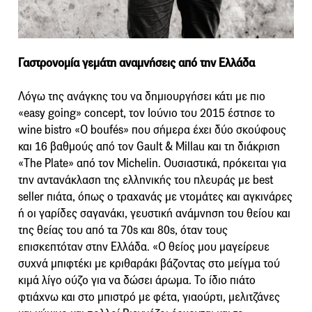
Γαστρονομία γεμάτη αναμνήσεις από την Ελλάδα
Λόγω της ανάγκης του να δημιουργήσει κάτι με πιο
«easy going» concept, τον Ιούνιο του 2015 έστησε το
wine bistro «O boufés» που σήμερα έχει δύο σκούφους
και 16 βαθμούς από τον Gault & Millau και τη διάκριση
«The Plate» από τον Michelin. Ουσιαστικά, πρόκειται για
την αντανάκλαση της ελληνικής του πλευράς με best
seller πιάτα, όπως ο τραχανάς με ντομάτες και αγκινάρες
ή οι γαρίδες σαγανάκι, γευστική ανάμνηση του θείου και
της θείας του από τα 70s και 80s, όταν τους
επισκεπτόταν στην Ελλάδα. «Ο θείος μου μαγείρευε
συχνά μπιφτέκι με κριθαράκι βάζοντας στο μείγμα τού
κιμά λίγο ούζο για να δώσει άρωμα. Το ίδιο πιάτο
φτιάχνω και στο μπιστρό με φέτα, γιαούρτι, μελιτζάνες