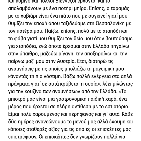
και κύμινο και πολλοί Βιεννέζοι έρχονται και το
απολαμβάνουν με ένα ποτήρι μπίρα. Επίσης, ο ταραμάς
με το χαβιάρι είναι ένα πιάτο που με συγκινεί γιατί μου
θυμίζει την εποχή όπου ταξιδεύαμε στη Θεσσαλονίκη με
τον πατέρα μου. Παίζω, επίσης, πολύ με το χταπόδι και
τη φάβα γιατί μου θυμίζει τον θείο μου όταν βουτούσαμε
για χταπόδια, ενώ όποτε έρχομαι στην Ελλάδα πηγαίνω
στην ύπαιθρο, μαζεύω ρίγανη, την αποξηραίνω και την
παίρνω μαζί μου στην Αυστρία. Ετσι, διατηρώ τις
αναμνήσεις με τις οποίες μπολιάζω τη μαγειρική μου
κάνοντάς τη πιο νόστιμη. Βάζω πολλή ενέργεια στα απλά
πράγματα γιατί σε αυτά κρύβεται η ουσία», λέει μιλώντας
για την κουζίνα των αναμνήσεων από την Ελλάδα. «Το
μπιστρό μας είναι μια γαστρονομική παιδική χαρά, ένα
μέρος που έρχεται σε πλήρη αντίθεση με το εστιατόριο.
Είμαι πολύ χαρούμενος και περήφανος και γι’ αυτό. Κάθε
δύο ημέρες ανανεώνουμε το μενού μας αλλά έχουμε και
κάποιες σταθερές αξίες για τις οποίες οι επισκέπτες μας
επιστρέφουν. Οι επισκέπτες δεν γνωρίζουν πολλά για