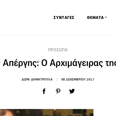
ΣΥΝΤΑΓΕΣ
ΘΕΜΑΤΑ
Απόψεις
ΠΡΟΣΩΠΑ
Αφιερώματα
 Απέργης: Ο Αρχιμάγειρας τη
Ειδήσεις
Έρευνες
Οινοπνευματώ
ΔΩΡΑ ΔΗΜΗΤΡΟΥΛΑ
08 ΔΕΚΕΜΒΡΙΟΥ 2017
Παιδί
Υγεία & Διατρ