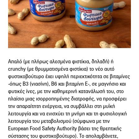
Απαλό (με πλήρως αλεσμένα φιστίκια, δηλαδή) ή
crunchy (με θρυμματισμένα φιστίκια) το νέο αυτό
φυστικοβούτυρο έχει υψηλή περιεκτικότητα σε βιταμίνες
-όπως Β3 (νιασίνη), Β6 και βιταμίνη Ε-, σε μαγνήσιο και
φυτικές ίνες, με την καθημερινή κατανάλωσή του, στο
πλαίσιο μιας ισορροπημένης διατροφής, να προσφέρει
την απαραίτητη ενέργεια, να συμβάλλει στη μυϊκή
λειτουργία και να ενισχύει τη μνήμη και τη φυσιολογική
λειτουργία του μεταβολισμού (σύμφωνα με την
European Food Safety Authority βάσει της θρεπτικής
σύστασης του φυστικοβούτυρο). Το απολαμβάνετε,