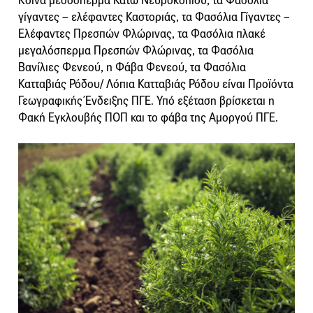
Κοινά μεσόσπερμα Κάτω Νευροκοπίου, τα Φασόλια
γίγαντες – ελέφαντες Καστοριάς, τα Φασόλια Γίγαντες –
Ελέφαντες Πρεσπών Φλώρινας, τα Φασόλια πλακέ
μεγαλόσπερμα Πρεσπών Φλώρινας, τα Φασόλια
Βανίλιες Φενεού, η Φάβα Φενεού, τα Φασόλια
Κατταβιάς Ρόδου/ Λόπια Κατταβιάς Ρόδου είναι Προϊόντα
Γεωγραφικής Ένδειξης ΠΓΕ. Υπό εξέταση βρίσκεται η
Φακή Εγκλουβής ΠΟΠ και το φάβα της Αμοργού ΠΓΕ.