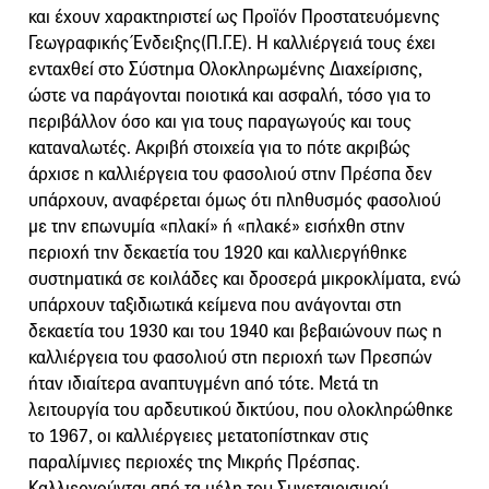
και έχουν χαρακτηριστεί ως Προϊόν Προστατευόμενης
Γεωγραφικής Ένδειξης(Π.Γ.Ε). Η καλλιέργειά τους έχει
ενταχθεί στο Σύστημα Ολοκληρωμένης Διαχείρισης,
ώστε να παράγονται ποιοτικά και ασφαλή, τόσο για το
περιβάλλον όσο και για τους παραγωγούς και τους
καταναλωτές. Ακριβή στοιχεία για το πότε ακριβώς
άρχισε η καλλιέργεια του φασολιού στην Πρέσπα δεν
υπάρχουν, αναφέρεται όμως ότι πληθυσμός φασολιού
με την επωνυμία «πλακί» ή «πλακέ» εισήχθη στην
περιοχή την δεκαετία του 1920 και καλλιεργήθηκε
συστηματικά σε κοιλάδες και δροσερά μικροκλίματα, ενώ
υπάρχουν ταξιδιωτικά κείμενα που ανάγονται στη
δεκαετία του 1930 και του 1940 και βεβαιώνουν πως η
καλλιέργεια του φασολιού στη περιοχή των Πρεσπών
ήταν ιδιαίτερα αναπτυγμένη από τότε. Μετά τη
λειτουργία του αρδευτικού δικτύου, που ολοκληρώθηκε
το 1967, οι καλλιέργειες μετατοπίστηκαν στις
παραλίμνιες περιοχές της Μικρής Πρέσπας.
Καλλιεργούνται από τα μέλη του Συνεταιρισμού