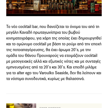
Το νέο cocktail bar, που δανείζεται το όνομα του από τη
μεγάλη Καναδή πρωταγωνίστρια του βωβού
κινηματογράφου, για χάρη της οποίας έχει δημιουργηθεί
και το ομώνυμο cocktail με βάση το ρούμι από την εποχή
της ποτοαπαγόρευσης, θα έχει άρωμα 20’s, με την
ομάδα του Θάνου Προυναρούς να ετοιμάζουν cocktail
με μεσογειακές αλλά και εξωτικές νότες και με συνταγές
εμπνευσμένες από τα 20’s και 30’s. Και επειδή μιλάμε
για το alter ego του Varoulko Seaside, δεν θα λείπουν και
τα νόστιμα συνοδευτικά, κυρίως με θαλασσινά.