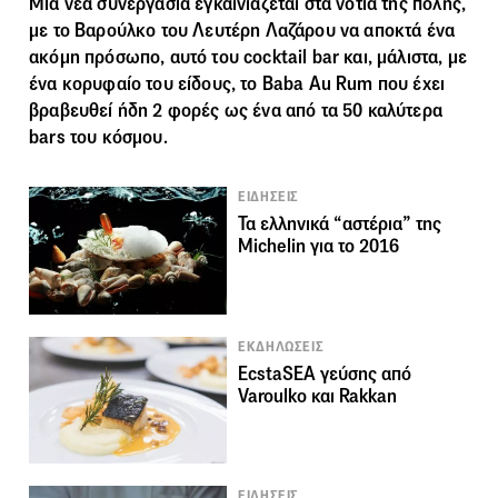
Μία νέα συνεργασία εγκαινιάζεται στα νότια της πόλης,
με το Βαρούλκο του
Λευτέρη Λαζάρου
να αποκτά ένα
ακόμη πρόσωπο, αυτό του cocktail bar και, μάλιστα, με
ένα κορυφαίο του είδους, το Baba Au Rum που έχει
βραβευθεί ήδη 2 φορές ως ένα από τα
50 καλύτερα
bars του κόσμου
.
ΕΙΔΗΣΕΙΣ
Τα ελληνικά “αστέρια” της
Michelin για το 2016
ΕΚΔΗΛΩΣΕΙΣ
ΕcstaSEA γεύσης από
Varoulko και Rakkan
ΕΙΔΗΣΕΙΣ