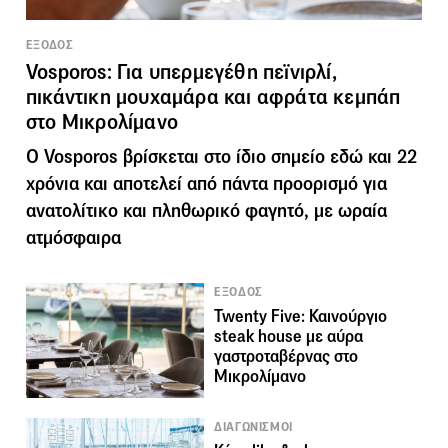
ΕΞΟΔΟΣ
Vosporos: Για υπερμεγέθη πεϊνιρλί,
πικάντικη μουχαμάρα και αφράτα κεμπάπ
στο Μικρολίμανο
Ο Vosporos βρίσκεται στο ίδιο σημείο εδώ και 22
χρόνια και αποτελεί από πάντα προορισμό για
ανατολίτικο και πληθωρικό φαγητό, με ωραία
ατμόσφαιρα
ΕΞΟΔΟΣ
Twenty Five: Καινούργιο
steak house με αύρα
γαστροταβέρνας στο
Μικρολίμανο
ΔΙΑΓΩΝΙΣΜΟΙ