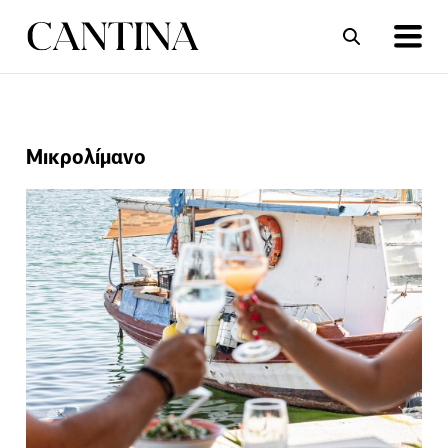
ΣΥΝΤΑΓΕΣ
ΑΡΘΡΑ
Μικρολίμανο