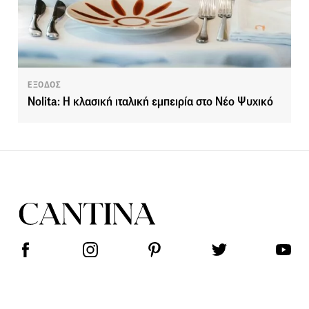
ΕΞΟΔΟΣ
Nolita: H κλασική ιταλική εμπειρία στο Νέο Ψυχικό