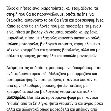
Όλες οι πίτσες είναι χειροποίητες, και ετοιμάζονται τη
στιγμή που θα τις παραγγείλουμε, οπότε πρέπει να
θεωρείται αυτονόητο το ότι θα είναι και φρεσκοψημένες.
Κάποιες από τις επιλογές που μας προσφέρει το μενού
είναι πίτσα με βιολογική ντομάτα, σκόρδο και φρέσκα
μυρωδικά, πίτσα με ελαφρώς καπνιστό πικάντικο σαλάμι,
ιταλική μοτσαρέλα, βιολογική ντομάτα, καραμελωμένα
κόκκινα κρεμμύδια και φρέσκος βασιλικός, αλλά και με
σάλτσα τρούφας, μοτσαρέλα και ποικιλία μανιταριών.
Ακόμη, εκτός από πίτσα, μπορούμε να δοκιμάσουμε και
ενδιαφέροντα ορεκτικά. Μελιτζάνα με παρμεζάνα και
μοτσαρέλα ψημένη στο φούρνο, πικάντικο λουκάνικο
από αρνί ελευθέρας βοσκής, ψητές πατάτες με
κρεμμύδια, σάλτσα βιολογικής ντομάτας και ιταλική
μοτσαρέλα
, Burrata σε προζυμένιο ψωμί με πικάντικη
“nduja” από τη Σπιλίγκα, ψητά ντοματίνια και άγρια ρόκα
αλλά και αλλαντικά όπως μορταδέλα και μπέικον από