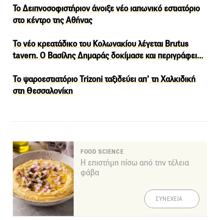
To Δειπνοσοφιστήριον άνοιξε νέο ιαπωνικό εστιατόριο
στο κέντρο της Αθήνας
Το νέο κρεατάδικο του Κολωνακίου λέγεται Brutus
tavern. Ο Βασίλης Δημαράς δοκίμασε και περιγράφει…
Το ψαροεστιατόριο Trizoni ταξιδεύει απ’ τη Χαλκιδική
στη Θεσσαλονίκη
FOOD SCIENCE
Η επιστήμη πίσω από την τέλεια
φάβα
ΣΥΝΕΧΕΙΑ