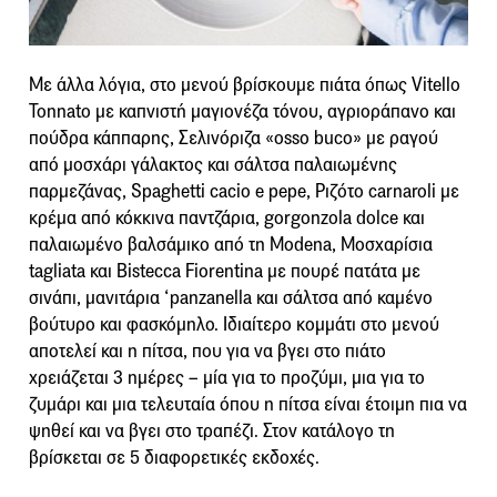
Με άλλα λόγια, στο μενού βρίσκουμε πιάτα όπως Vitello
Tonnato με καπνιστή μαγιονέζα τόνου, αγριοράπανο και
πούδρα κάππαρης, Σελινόριζα «osso buco» με ραγού
από μοσχάρι γάλακτος και σάλτσα παλαιωμένης
παρμεζάνας, Spaghetti cacio e pepe, Ριζότο carnaroli με
κρέμα από κόκκινα παντζάρια, gorgonzola dolce και
παλαιωμένο βαλσάμικο από τη Modena, Μοσχαρίσια
tagliata και Bistecca Fiorentina με πουρέ πατάτα με
σινάπι, μανιτάρια ‘panzanella και σάλτσα από καμένο
βούτυρο και φασκόμηλο. Ιδιαίτερο κομμάτι στο μενού
αποτελεί και η πίτσα, που για να βγει στο πιάτο
χρειάζεται 3 ημέρες – μία για το προζύμι, μια για το
ζυμάρι και μια τελευταία όπου η πίτσα είναι έτοιμη πια να
ψηθεί και να βγει στο τραπέζι. Στον κατάλογο τη
βρίσκεται σε 5 διαφορετικές εκδοχές.