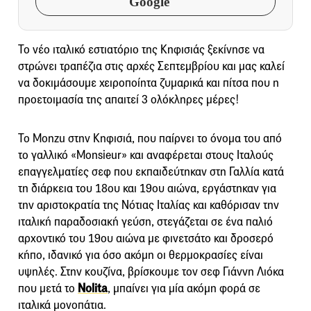
Google
Το νέο ιταλικό εστιατόριο της Κηφισιάς ξεκίνησε να
στρώνει τραπέζια στις αρχές Σεπτεμβρίου και μας καλεί
να δοκιμάσουμε χειροποίητα ζυμαρικά και πίτσα που η
προετοιμασία της απαιτεί 3 ολόκληρες μέρες!
Το Monzu στην Κηφισιά, που παίρνει το όνομα του από
το γαλλικό «Monsieur» και αναφέρεται στους Ιταλούς
επαγγελματίες σεφ που εκπαιδεύτηκαν στη Γαλλία κατά
τη διάρκεια του 18ου και 19ου αιώνα, εργάστηκαν για
την αριστοκρατία της Νότιας Ιταλίας και καθόρισαν την
ιταλική παραδοσιακή γεύση, στεγάζεται σε ένα παλιό
αρχοντικό του 19ου αιώνα με φινετσάτο και δροσερό
κήπο, ιδανικό για όσο ακόμη οι θερμοκρασίες είναι
υψηλές. Στην κουζίνα, βρίσκουμε τον σεφ Γιάννη Λιόκα
που μετά το
Nolita
, μπαίνει για μία ακόμη φορά σε
ιταλικά μονοπάτια.