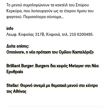
Το μενού συμπληρώνουν τα κοκτέιλ του Σπύρου
Κερκύρα, που λειτουργούν ως το έτερον ήμισυ του
φαγητού. Περισσότερα σύντομα…
info
Λεωφ. Κηφισίας 317Β, Κηφισιά, τηλ. 210 6200495.
Δείτε επίσης:
Omnivore, η νέα πρόταση του Ομίλου Καστελόριζο
Brilliant Βurger: Burgers δια χειρός Metayer στη Νέα
Ερυθραία
Stellar: Θερινό σινεμά με θεματικά μενού στο κέντρο
της Αθήνας