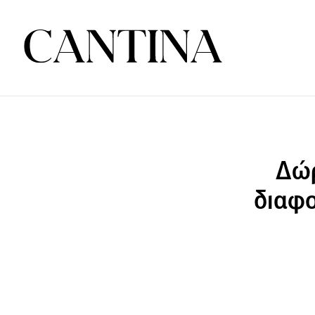
Δώρ
διαφο