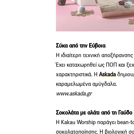
Σύκα από την Εύβοια
Η ιδιαίτερη τεχνική αποξήρανσης
Έχει καταχωρηθεί ως ΠΟΠ και ξεχ
χαρακτηριστικά. Η
Askada
δημιουρ
καραμελωμένα αμύγδαλα.
www.askada.gr
Σοκολάτα με αλάτι από τη Γαύδο
Η Kakau Worship παράγει bean-t
σοκολατοποίησης. Η βιολογική σο