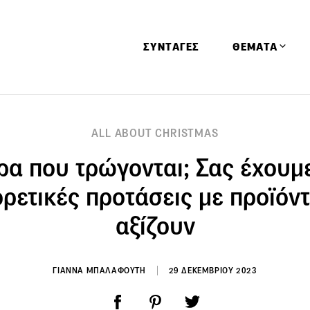
ΣΥΝΤΑΓΕΣ
ΘΕΜΑΤΑ
Απόψεις
ALL ABOUT CHRISTMAS
Αφιερώματα
α που τρώγονται; Σας έχουμ
Ειδήσεις
Έρευνες
ρετικές προτάσεις με προϊόν
Οινοπνευματώ
αξίζουν
Παιδί
Υγεία & Διατρ
ΓΙΑΝΝΑ ΜΠΑΛΑΦΟΥΤΗ
29 ΔΕΚΕΜΒΡΙΟΥ 2023