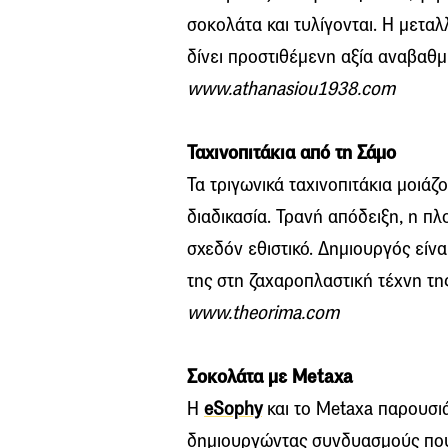
σοκολάτα και τυλίγονται. Η μεταλ
δίνει προστιθέμενη αξία αναβαθμί
www.athanasiou1938.com
Ταχινοπιτάκια από τη Σάμο
Τα τριγωνικά ταχινοπιτάκια μοιά
διαδικασία. Τρανή απόδειξη, η π
σχεδόν εθιστικό. Δημιουργός είν
της στη ζαχαροπλαστική τέχνη τη
www.theorima.com
Σοκολάτα με Metaxa
Η
eSophy
και τo Metaxa παρουσι
δημιουργώντας συνδυασμούς που