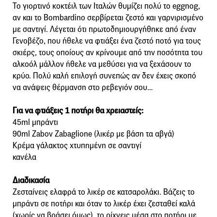
Το γιορτινό κοκτέιλ των Ιταλών θυμίζει πολύ το eggnog,
αν και το Bombardino σερβίρεται ζεστό και γαρνιρισμένο
με σαντιγί. Λέγεται ότι πρωτοδημιουργήθηκε από έναν
Γενοβέζο, που ήθελε να φτιάξει ένα ζεστό ποτό για τους
σκιέρς, τους οποίους αν κρίνουμε από την ποσότητα του
αλκοόλ μάλλον ήθελε να μεθύσει για να ξεχάσουν το
κρύο. Πολύ καλή επιλογή συνεπώς αν δεν έχεις σκοπό
να ανάψεις θέρμανση στο ρεβεγιόν σου…
Για να φτιάξεις 1 ποτήρι θα χρειαστείς:
45ml μπράντι
90ml Zabov Zabaglione (λικέρ με βάση τα αβγά)
Κρέμα γάλακτος χτυπημένη σε σαντιγί
κανέλα
Διαδικασία
Ζεσταίνεις ελαφρά το λικέρ σε κατσαρολάκι. Βάζεις το
μπράντι σε ποτήρι και όταν το λικέρ έχει ζεσταθεί καλά
(χωρίς να βράσει όμως), το ρίχνεις μέσα στο ποτήρι με