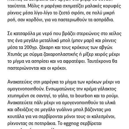
ταχύτητα. Μόλις η μαρέγκα σχηματίζει μαλακές κορυφές
ρίχνεις μέσα λίγο-λίγο το ζεστό σιρόπι, σε πολύ μικρή
ροή, σαν κορδόνι, για να παστεριωθούν τα ασπράδια.
Σε κατσαρόλα με νερό που βράζει στερεώνεις στο χείλος
της ένα μεγάλο μεταλλικό μπολ (μπεν μαρί) και ρίχνεις
μέσα τα 200γρ. ζάχαρη και τους κρόκους των αβγών.
Χτυπάς με σύρμα ζαχαροπλαστικής ή μίξερ χειρός μέχρι
το μίγμα να ασπρίσει και να αφρατέψει. Ταυτόχρονα θα
παστεριώνονται και οι κρόκοι.
Ανακατεύεις στη μαρέγκα το μίγμα των κρόκων μέχρι να
ομογενοποιηθούν. Ενσωματώνεις την κρέμα γάλακτος
χτυπημένη σε σαντιγί, το γάλα, το bourbon και το ρούμι.
Ανακατεύετε πάλι μέχρι να ομογενοποιηθούν τα υλικά
και αδειάζεις σε μεγάλο γυάλινο μπολ βάζοντας μια
κουτάλα για να σερβίρονται μόνοι τους οι καλεσμένοι,
ρίχνοντας σε ποτηράκια. Το eggnog σερβίρεται