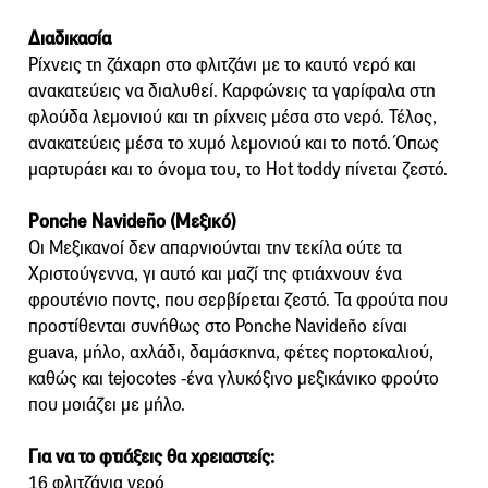
Διαδικασία
Ρίχνεις τη ζάχαρη στο φλιτζάνι με το καυτό νερό και
ανακατεύεις να διαλυθεί. Καρφώνεις τα γαρίφαλα στη
φλούδα λεμονιού και τη ρίχνεις μέσα στο νερό. Τέλος,
ανακατεύεις μέσα το χυμό λεμονιού και το ποτό. Όπως
μαρτυράει και το όνομα του, το Hot toddy πίνεται ζεστό.
Ponche Navideño (Μεξικό)
Οι Μεξικανοί δεν απαρνιούνται την τεκίλα ούτε τα
Χριστούγεννα, γι αυτό και μαζί της φτιάχνουν ένα
φρουτένιο ποντς, που σερβίρεται ζεστό. Τα φρούτα που
προστίθενται συνήθως στο Ponche Navideño είναι
guava, μήλο, αχλάδι, δαμάσκηνα, φέτες πορτοκαλιού,
καθώς και tejocotes -ένα γλυκόξινο μεξικάνικο φρούτο
που μοιάζει με μήλο.
Για να το φτιάξεις θα χρειαστείς:
16 φλιτζάνια νερό