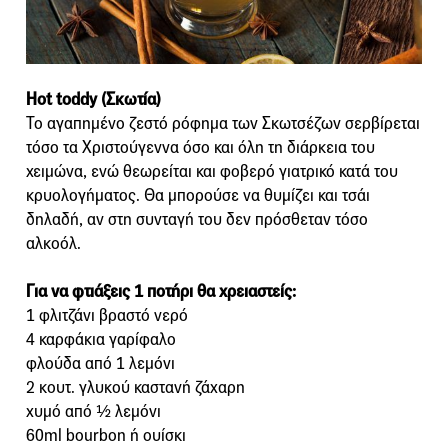
Hot toddy (Σκωτία)
Το αγαπημένο ζεστό ρόφημα των Σκωτσέζων σερβίρεται
τόσο τα Χριστούγεννα όσο και όλη τη διάρκεια του
χειμώνα, ενώ θεωρείται και φοβερό γιατρικό κατά του
κρυολογήματος. Θα μπορούσε να θυμίζει και τσάι
δηλαδή, αν στη συνταγή του δεν πρόσθεταν τόσο
αλκοόλ.
Για να φτιάξεις 1 ποτήρι θα χρειαστείς:
1 φλιτζάνι βραστό νερό
4 καρφάκια γαρίφαλο
φλούδα από 1 λεμόνι
2 κουτ. γλυκού καστανή ζάχαρη
χυμό από ½ λεμόνι
60ml bourbon ή ουίσκι