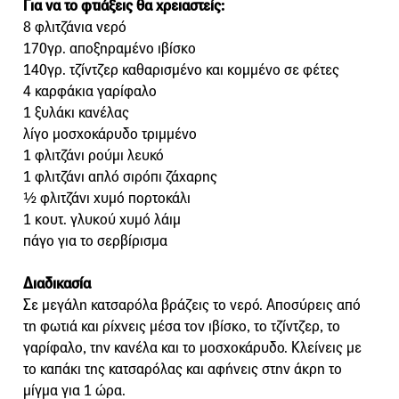
Για να το φτιάξεις θα χρειαστείς:
8 φλιτζάνια νερό
170γρ. αποξηραμένο ιβίσκο
140γρ. τζίντζερ καθαρισμένο και κομμένο σε φέτες
4 καρφάκια γαρίφαλο
1 ξυλάκι κανέλας
λίγο μοσχοκάρυδο τριμμένο
1 φλιτζάνι ρούμι λευκό
1 φλιτζάνι απλό σιρόπι ζάχαρης
½ φλιτζάνι χυμό πορτοκάλι
1 κουτ. γλυκού χυμό λάιμ
πάγο για το σερβίρισμα
Διαδικασία
Σε μεγάλη κατσαρόλα βράζεις το νερό. Αποσύρεις από
τη φωτιά και ρίχνεις μέσα τον ιβίσκο, το τζίντζερ, το
γαρίφαλο, την κανέλα και το μοσχοκάρυδο. Κλείνεις με
το καπάκι της κατσαρόλας και αφήνεις στην άκρη το
μίγμα για 1 ώρα.