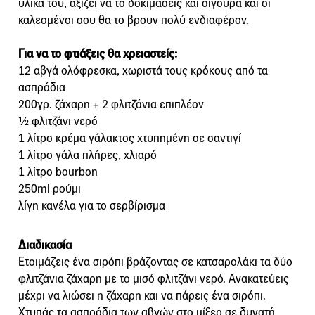
υλικά του, αξίζει να το δοκιμάσεις και σίγουρα και οι
καλεσμένοι σου θα το βρουν πολύ ενδιαφέρον.
Για να το φτιάξεις θα χρειαστείς:
12 αβγά ολόφρεσκα, χωριστά τους κρόκους από τα
ασπράδια
200γρ. ζάχαρη + 2 φλιτζάνια επιπλέον
½ φλιτζάνι νερό
1 λίτρο κρέμα γάλακτος χτυπημένη σε σαντιγί
1 λίτρο γάλα πλήρες, χλιαρό
1 λίτρο bourbon
250ml ρούμι
λίγη κανέλα για το σερβίρισμα
Διαδικασία
Ετοιμάζεις ένα σιρόπι βράζοντας σε κατσαρολάκι τα δύο
φλιτζάνια ζάχαρη με το μισό φλιτζάνι νερό. Ανακατεύεις
μέχρι να λιώσει η ζάχαρη και να πάρεις ένα σιρόπι.
Χτυπάς τα ασπράδια των αβγών στο μίξερ σε δυνατή