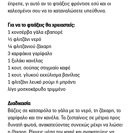
έπρεπε, γι αυτό αν το φτιάξεις φρόντισε εσύ και οι
καλεσμένοι σου να το καταναλώσετε υπεύθυνα.
Για να το φτιάξεις θα χρειαστείς:
1 κονσέρβα γάλα εβαπορέ
½ φλιτζάνι νερό
¼ φλιτζανιού ζάχαρη
3 καρφάκια γαρίφαλο
1 ξυλάκι κανέλας
1 κουτ. σούπας στιγμιαίο καφέ
1 κουτ. γλυκού εκχύλισμα βανίλιας
1 φλιτζάνι λευκό ρούμι ή μπράντι
λίγο μοσχοκάρυδο τριμμένο
Διαδικασία
Βάζεις σε κατσαρόλα το γάλα με το νερό, τη ζάχαρη, το
γαρίφαλο και την κανέλα. Τα ζεσταίνεις σε μέτρια προς
δυνατή φωτιά, ανακατεύοντας συνεχώς μέχρι να λιώσει
η ζάχαρη. Ρίχνεις μέσα τον καφέ και ανακατεύεις να