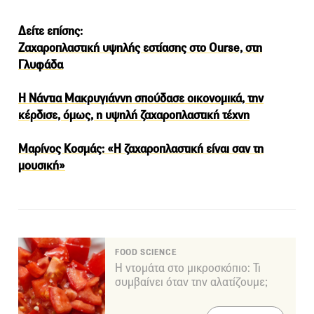
Δείτε επίσης:
Ζαχαροπλαστική υψηλής εστίασης στο Ourse, στη
Γλυφάδα
Η Νάντια Μακρυγιάννη σπούδασε οικονομικά, την
κέρδισε, όμως, η υψηλή ζαχαροπλαστική τέχνη
Μαρίνος Κοσμάς: «Η ζαχαροπλαστική είναι σαν τη
μουσική»
FOOD SCIENCE
Η ντομάτα στο μικροσκόπιο: Τι
συμβαίνει όταν την αλατίζουμε;