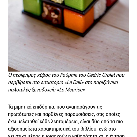
Ο περίφημος κύβος του Ρούμπικ του Cedric Grolet που
σερβίρεται στο εστιατόριο «Le Dalí» στο παριζιάνικο
πολυτελές ξενοδοχείο «Le Meurice»
Τα μιμητικά επιδόρπια, που αναπαράγουν τις
πρωτότυπες και παρθένες παρουσιάσεις, στις οποίες
έχει μελετηθεί κάθε λεπτομέρεια, είναι δύο από τα πιο
αξιοσημείωτα χαρακτηριστικά του βιβλίου, ενώ στο
γευστικό μέρος κυριαρχούν η καθαρότητα και η ένταση