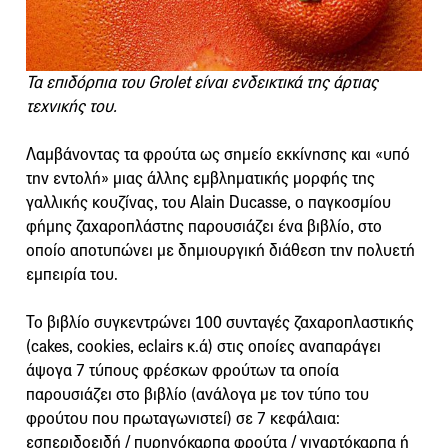
Τα επιδόρπια του Grolet είναι ενδεικτικά της άρτιας
τεχνικής του.
Λαμβάνοντας τα φρούτα ως σημείο εκκίνησης και «υπό
την εντολή» μιας άλλης εμβληματικής μορφής της
γαλλικής κουζίνας, του Alain Ducasse, o παγκοσμίου
φήμης ζαχαροπλάστης παρουσιάζει ένα βιβλίο, στο
οποίο αποτυπώνει με δημιουργική διάθεση την πολυετή
εμπειρία του.
Το βιβλίο συγκεντρώνει 100 συνταγές ζαχαροπλαστικής
(cakes, cookies, eclairs κ.ά) στις οποίες αναπαράγει
άψογα 7 τύπους φρέσκων φρούτων τα οποία
παρουσιάζει στο βιβλίο (ανάλογα με τον τύπο του
φρούτου που πρωταγωνιστεί) σε 7 κεφάλαια:
εσπεριδοειδή / πυρηνόκαρπα φρούτα / γιγαρτόκαρπα ή