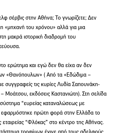
λφ σέρβις στην Αθήνα; Το γνωρίζετε; Δεν
 τη «μηχανή του χρόνου» αλλά για μια
τη μακρά ιστορική διαδρομή του
τεύουσα.
 στο ερώτημα και εγώ δεν θα είχα αν δεν
 των «Θανόπουλων» ( Από τα «Εδώδιμα –
ε συγγραφείς τις κυρίες Λυδία Σαπουνάκη-
 – Μοάτσου, εκδόσεις Καστανιώτη). Στη σελίδα
ο σύστημα “ευρείας καταναλώσεως με
) εφαρμόστηκε πρώτη φορά στην Ελλάδα το
ς εταιρείας “Φλόκας” στο κέντρο της Αθήνας.
τάστημα τροφίμων έγινε από τους αδελφούς