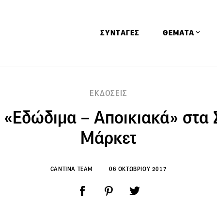
ΣΥΝΤΑΓΕΣ
ΘΕΜΑΤΑ
Απόψεις
ΕΚΔΟΣΕΙΣ
Αφιερώματα
 «Εδώδιμα – Αποικιακά» στα
Ειδήσεις
Έρευνες
Μάρκετ
Οινοπνευματώ
Παιδί
CANTINA TEAM
06 ΟΚΤΩΒΡΙΟΥ 2017
Υγεία & Διατρ