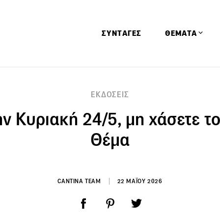
ΣΥΝΤΑΓΕΣ
ΘΕΜΑΤΑ
Απόψεις
ΕΚΔΟΣΕΙΣ
Αφιερώματα
ην Κυριακή 24/5, μη χάσετε τ
Ειδήσεις
Έρευνες
Θέμα
Οινοπνευματώ
Παιδί
Υγεία & Διατρ
CANTINA TEAM
22 ΜΑΪΟΥ 2026