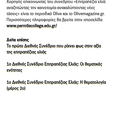
Χορηγός επικοινωνίας του συνεδρίου «Επιτραπέζια ελιά:
αναζητώντας την καινοτομία-ανακαλύπτοντας νέες
τάσεις» είναι το περιοδικό Olive και το Olivemagazine.gr.
Περισσότερες πληροφορίες θα βρείτε στην ιστοσελίδα
www.perrotiscollege.edu.gr/
Δείτε επίσης
Το πρώτο Διεθνές Συνέδριο που ρίχνει φως στην αξία
της επιτραπέζιας ελιάς
1ο Διεθνές Συνέδριο Επιτραπέζιας Ελιάς: Οι θεματικές
ενότητες
1ο Διεθνές Συνέδριο Επιτραπέζιας Ελιάς: Η θεματολογία
(μέρος 2ο)