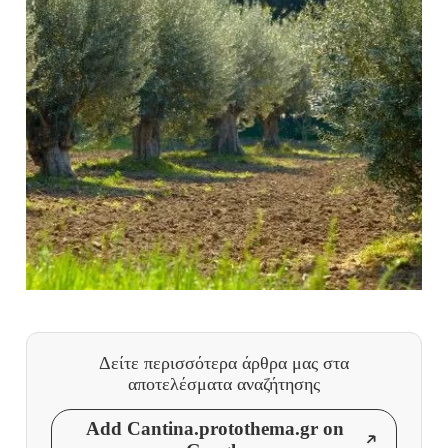
Δείτε περισσότερα άρθρα μας
στα
αποτελέσματα αναζήτησης
Add Cantina.protothema.gr on