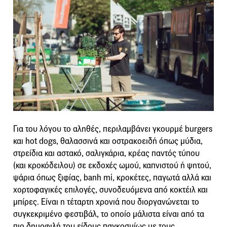
Για του λόγου το αληθές, περιλαμβάνει γκουρμέ burgers
και hot dogs, θαλασσινά και οστρακοειδή όπως μύδια,
στρείδια και αστακό, σαλιγκάρια, κρέας παντός τύπου
(και κροκόδειλου) σε εκδοχές ωμού, καπνιστού ή ψητού,
ψάρια όπως ξιφίας, banh mi, κροκέτες, παγωτά αλλά και
χορτοφαγικές επιλογές, συνοδευόμενα από κοκτέιλ και
μπίρες. Είναι η τέταρτη χρονιά που διοργανώνεται το
συγκεκριμένο φεστιβάλ, το οποίο μάλιστα είναι από τα
πιο δημοφιλή του είδους παγκοσμίως με τους