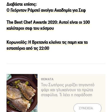
Διαβάστε επίσης:
Ο Γκόρντον Ράμσεϊ ανοίγει Ακαδημία για Σεφ
The Best Chef Awards 2020: Αυτοί είναι οι 100
καλύτεροι σεφ του κόσμου
Κορωνοϊός: Η Βρετανία κλείνει τις παμπ και τα
εστιατόρια από τις 22:00
ΘΕΜΑΤΑ
Του Σωτήρος μυρίζει τηγανητό
ψάρι και γλυκαίνουν τα πρώτα
σταφύλια. Τι λέει η παράδοση
ΣΥΝΕΧΕΙΑ