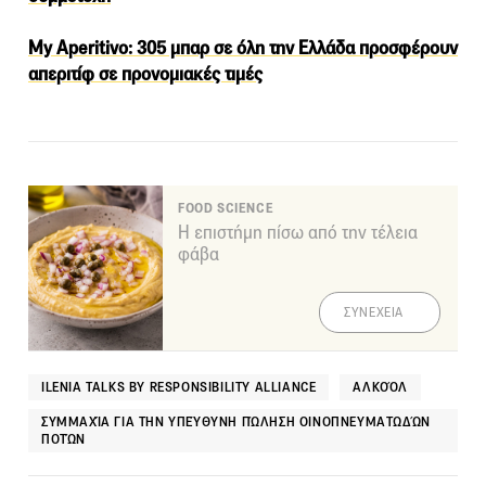
My Aperitivo: 305 μπαρ σε όλη την Ελλάδα προσφέρουν
απεριτίφ σε προνομιακές τιμές
FOOD SCIENCE
Η επιστήμη πίσω από την τέλεια
φάβα
ΣΥΝΕΧΕΙΑ
ILENIA TALKS BY RESPONSIBILITY ALLIANCE
ΑΛΚΟΌΛ
ΣΥΜΜΑΧΊΑ ΓΙΑ ΤΗΝ ΥΠΕΎΘΥΝΗ ΠΏΛΗΣΗ ΟΙΝΟΠΝΕΥΜΑΤΩΔΏΝ
ΠΟΤΏΝ