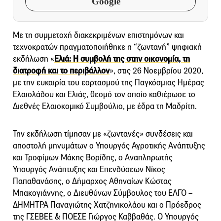
Google
Με τη συμμετοχή διακεκριμένων επιστημόνων και
τεχνοκρατών πραγματοποιήθηκε η “ζωντανή” ψηφιακή
εκδήλωση «
Ελιά: Η συμβολή της στην οικονομία, τη
διατροφή και το περιβάλλον
», στις 26 Νοεμβρίου 2020,
με την ευκαιρία του εορτασμού της Παγκόσμιας Ημέρας
Ελαιολάδου και Ελιάς, θεσμό τον οποίο καθιέρωσε το
Διεθνές Ελαιοκομικό Συμβούλιο, με έδρα τη Μαδρίτη.
Την εκδήλωση τίμησαν με «ζωντανές» συνδέσεις και
αποστολή μηνυμάτων ο Υπουργός Αγροτικής Ανάπτυξης
και Τροφίμων Μάκης Βορίδης, ο Αναπληρωτής
Υπουργός Ανάπτυξης και Επενδύσεων Νίκος
Παπαθανάσης, ο Δήμαρχος Αθηναίων Κώστας
Μπακογιάννης, ο Διευθύνων Σύμβουλος του ΕΛΓΟ –
ΔΗΜΗΤΡΑ Παναγιώτης Χατζηνικολάου και ο Πρόεδρος
της ΓΣΕΒΕΕ & ΠΟΕΣΕ Γιώργος Καββαθάς. Ο Υπουργός