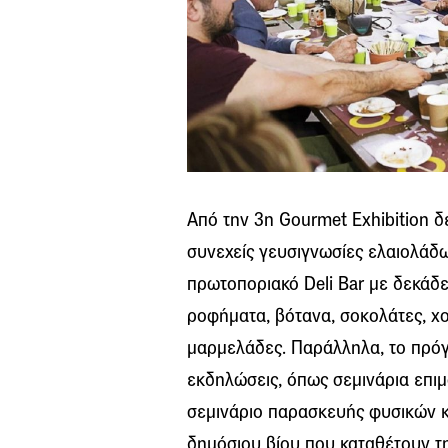
Από την 3η Gourmet Exhibition δε
συνεχείς γευσιγνωσίες ελαιολάδων
πρωτοποριακό Deli Bar με δεκάδε
ροφήματα, βότανα, σοκολάτες, χ
μαρμελάδες. Παράλληλα, το πρόγ
εκδηλώσεις, όπως σεμινάρια επιμ
σεμινάριο παρασκευής φυσικών κ
δημόσιου βίου που καταθέτουν τη