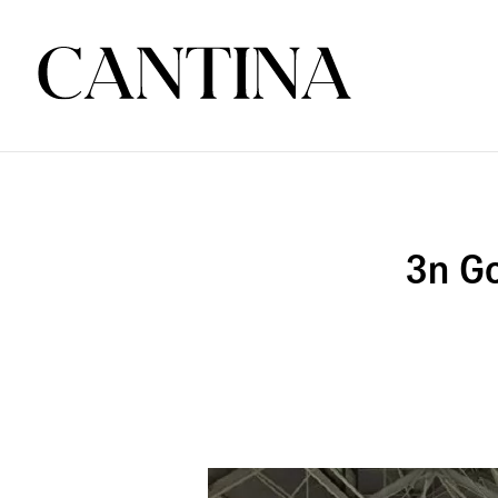
3η Go