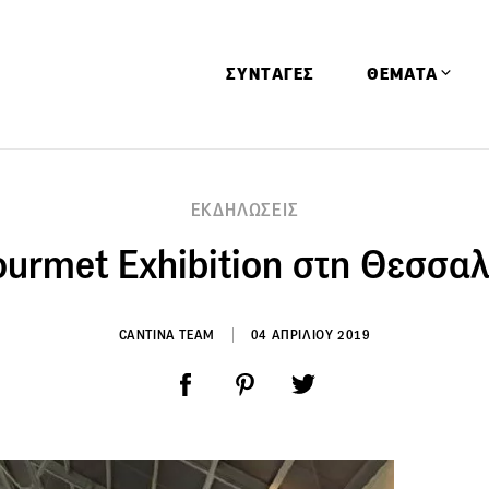
ΣΥΝΤΑΓΕΣ
ΘΕΜΑΤΑ
Απόψεις
ΕΚΔΗΛΩΣΕΙΣ
Αφιερώματα
urmet Exhibition στη Θεσσα
Ειδήσεις
Έρευνες
Οινοπνευματώ
CANTINA TEAM
04 ΑΠΡΙΛΙΟΥ 2019
Παιδί
Υγεία & Διατρ