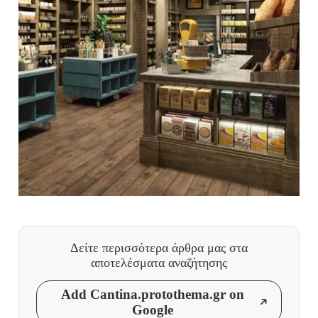
Δείτε περισσότερα άρθρα μας
στα
αποτελέσματα αναζήτησης
Add Cantina.protothema.gr on
Google