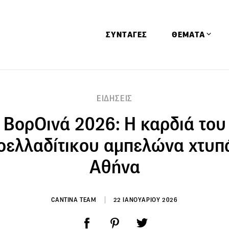
ΣΥΝΤΑΓΕΣ
ΘΕΜΑΤΑ
Απόψεις
ΕΙΔΗΣΕΙΣ
Αφιερώματα
ΒορΟινά 2026: Η καρδιά του
Ειδήσεις
Έρευνες
οελλαδίτικου αμπελώνα χτυπ
Οινοπνευματώ
Αθήνα
Παιδί
Υγεία & Διατρ
CANTINA TEAM
22 ΙΑΝΟΥΑΡΙΟΥ 2026