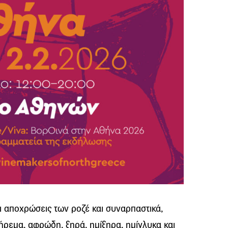
ι αποχρώσεις των ροζέ και συναρπαστικά,
ρεμα, αφρώδη, ξηρά, ημίξηρα, ημίγλυκα και