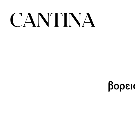
βορει