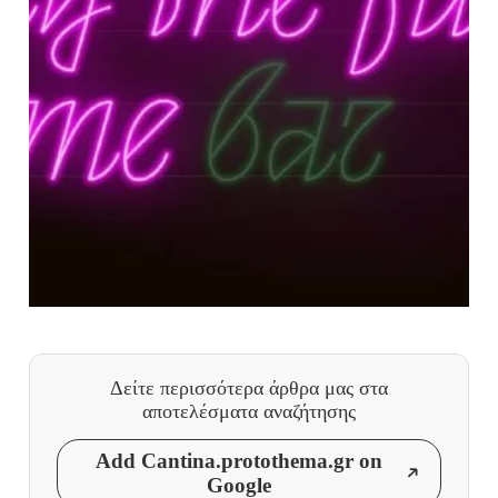
Δείτε περισσότερα άρθρα μας
στα
αποτελέσματα αναζήτησης
Add Cantina.protothema.gr on
Google