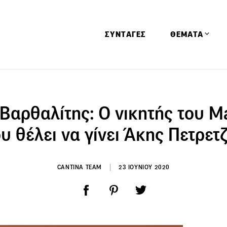
ΣΥΝΤΑΓΕΣ
ΘΕΜΑΤΑ
Απόψεις
Αφιερώματα
Βαρθαλίτης: Ο νικητής του Μ
Ειδήσεις
υ θέλει να γίνει Άκης Πετρετ
Έρευνες
Οινοπνευματώ
CANTINA TEAM
23 ΙΟΥΝΙΟΥ 2020
Παιδί
Υγεία & Διατρ