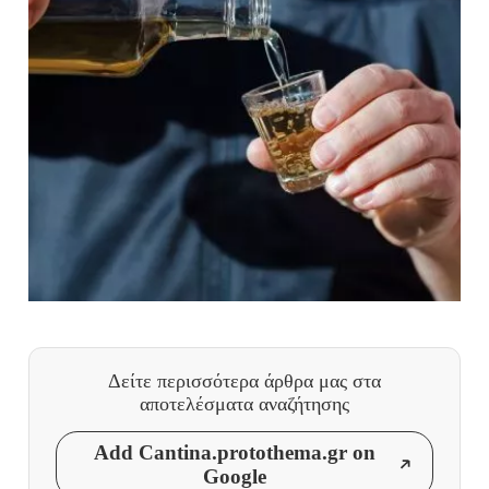
Δείτε περισσότερα άρθρα μας
στα
αποτελέσματα αναζήτησης
Add Cantina.protothema.gr on
Google