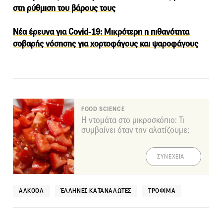
στη ρύθμιση του βάρους τους
Νέα έρευνα για Covid-19: Μικρότερη η πιθανότητα
σοβαρής νόσησης για χορτοφάγους και ψαροφάγους
FOOD SCIENCE
Η ντομάτα στο μικροσκόπιο: Τι
συμβαίνει όταν την αλατίζουμε;
ΣΥΝΕΧΕΙΑ
ΑΛΚΟΌΛ
ΈΛΛΗΝΕΣ ΚΑΤΑΝΑΛΩΤΈΣ
ΤΡΌΦΙΜΑ