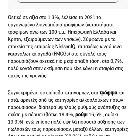
Θετικά σε αξία στο 1,3%, έκλεισε το 2021 το
οργανωμένο λιανεμπόριο τροφίμων (καταστήματα
τροφίμων άνω των 100 τ.μ., Ηπειρωτική Ελλάδα και
Κρήτη, εξαιρούμενων των νησιών). Σύμφωνα με τα
στοιχεία της εταιρείας NielsenIQ, τα ταχέως κινούμενα
καταναλωτικά αγαθά (FMCGs) στο σύνολό τους
παρουσιάζουν σχετικά πιο μετριοπαθή τάση, στο 0,7%,
πολύ κοντά στην εκτίμηση που είχε κάνει η εταιρία στις
αρχές της χρονιάς.
Συγκεκριμένα, σε επίπεδο κατηγοριών, στα
τρόφιμα
και
ποτά, αρκετές από τις κατηγορίες αλκοολούχων ποτών
παρουσίασαν ιδιαίτερα υψηλούς ρυθμούς ανάπτυξης σε
σχέση με πέρυσι (βότκα 18,4%,
ρούμι
16,5%, ουίσκι
13,3%), ενώ επίσης πολύ υψηλά ποσοστά αύξησης των
πωλήσεών τους παρουσίασαν, μεταξύ άλλων, κατηγορίες