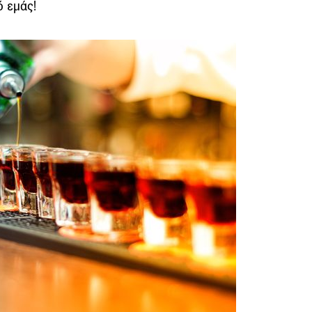
ό εμάς!