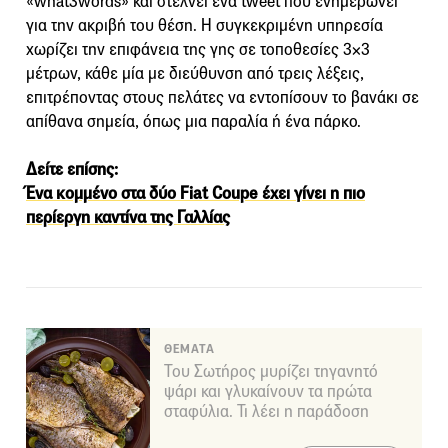
«what3words» και στέλνει ένα tweet που ενημερώνει
για την ακριβή του θέση. Η συγκεκριμένη υπηρεσία
χωρίζει την επιφάνεια της γης σε τοποθεσίες 3×3
μέτρων, κάθε μία με διεύθυνση από τρεις λέξεις,
επιτρέποντας στους πελάτες να εντοπίσουν το βανάκι σε
απίθανα σημεία, όπως μια παραλία ή ένα πάρκο.
Δείτε επίσης:
Ένα κομμένο στα δύο Fiat Coupe έχει γίνει η πιο
περίεργη καντίνα της Γαλλίας
ΘΕΜΑΤΑ
Του Σωτήρος μυρίζει τηγανητό
ψάρι και γλυκαίνουν τα πρώτα
σταφύλια. Τι λέει η παράδοση