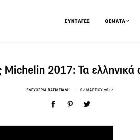
ΣΥΝΤΑΓΕΣ
ΘΕΜΑΤΑ
Απόψεις
Αφιερώματα
 Michelin 2017: Τα ελληνικά 
Ειδήσεις
Έρευνες
ΕΛΕΥΘΕΡΙΑ ΒΑΣΙΛΕΙΑΔΗ
07 ΜΑΡΤΙΟΥ 2017
Οινοπνευματώ
Παιδί
Υγεία & Διατρ