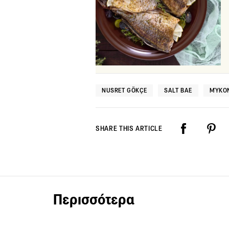
NUSRET GÖKÇE
SALT BAE
ΜΎΚΟ
SHARE THIS ARTICLE
Περισσότερα